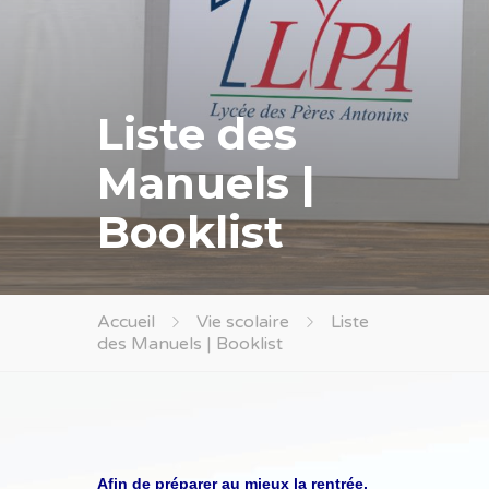
Liste des
Manuels |
Booklist
Accueil
Vie scolaire
Liste
des Manuels | Booklist
Afin de préparer au mieux la rentrée,