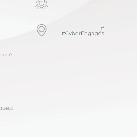
#
#CyberEngagés
urité :
ctueux.