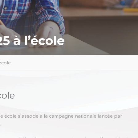
 à l’école
école
cole
re école s’associe à la campagne nationale lancée par
.