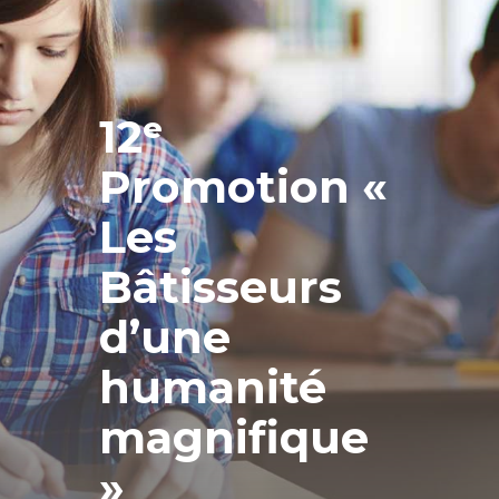
12ᵉ
Promotion «
Les
Bâtisseurs
d’une
humanité
magnifique
»